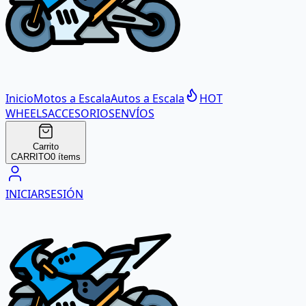
Inicio
Motos a Escala
Autos a Escala
HOT
WHEELS
ACCESORIOS
ENVÍOS
Carrito
CARRITO
0
ítems
INICIAR
SESIÓN